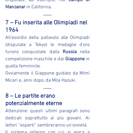
disputate, ad esempio, nel 
campo di 
Manzanar
 in California.
7 – Fu inserita alle Olimpiadi nel 
1964
All’esordio della pallavolo alle Olimpiadi 
(disputate a Tokyo) le medaglie d’oro 
furono conquistate dalla 
Russia
 nella 
competizione maschile e dal 
Giappone
 in 
quella femminile.
Ovviamente il Giappone guidato da Mimì 
Miceri e, anni dopo, da Mila Hazuki.
8 – Le partite erano 
potenzialmente eterne
Attenzione: questi ultimi paragrafi sono 
dedicati soprattutto ai più giovani. Ai 
lettori “esperti” sembreranno un’ovvietà.
Il sistema odierno con cui si gioca a 