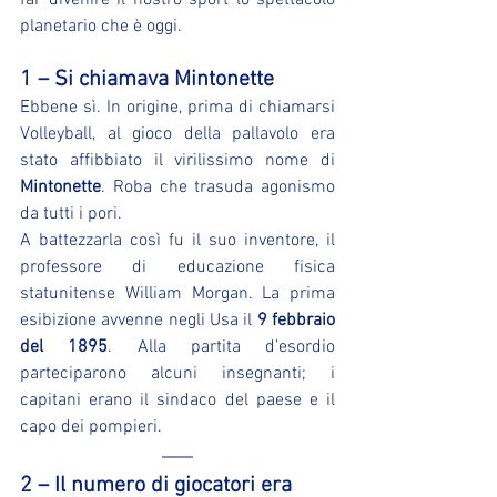
far divenire il nostro sport lo spettacolo 
planetario che è oggi.
1 – Si chiamava Mintonette
Ebbene sì. In origine, prima di chiamarsi 
Volleyball, al gioco della pallavolo era 
stato affibbiato il virilissimo nome di 
Mintonette
. Roba che trasuda agonismo 
da tutti i pori.
A battezzarla così fu il suo inventore, il 
professore di educazione fisica 
statunitense William Morgan. La prima 
esibizione avvenne negli Usa il 
9 febbraio 
del 1895
. Alla partita d’esordio 
parteciparono alcuni insegnanti; i 
capitani erano il sindaco del paese e il 
capo dei pompieri.
2 – Il numero di giocatori era 