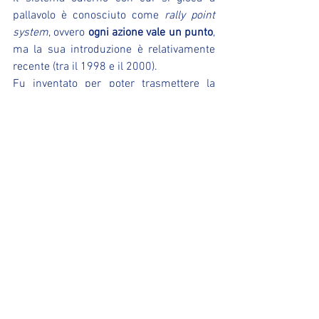
pallavolo è conosciuto come 
rally point 
system
, ovvero 
ogni azione vale un punto
, 
ma la sua introduzione è relativamente 
recente (tra il 1998 e il 2000).
Fu inventato per poter trasmettere la 
pallavolo in televisione. Con il sistema 
precedente (
cambio palla
) si poteva 
conquistare il punto solo durante il turno 
di battuta della propria squadra e non 
quando la battuta era in mano 
all’avversario. Questo rendeva le partite, 
soprattutto quelle molto equilibrate, 
potenzialmente infinite
.
9 – Non esisteva il libero
Il libero è, in ordine di tempo, l’
ultimo 
ruolo
 inserito nei regolamenti dalla 
Federazione internazionale. Il tizio con la 