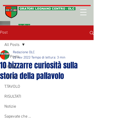
ORATORI LEGNANO CENTRO - OLC
sito ufficiale
Post
All Posts
Redazione OLC
All Posts
22 nov 2022
Tempo di lettura: 3 min
10 bizzarre curiosità sulla
CALCIO
storia della pallavolo
VOLLEY
T.TAVOLO
RISULTATI
Notizie
Sapevate che ...