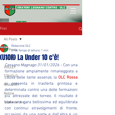
ORATORI LEGNANO CENTRO - OLC
sito ufficiale
Post
All Posts
Redazione OLC
All Posts
2 feb
Tempo di lettura: 1 min
(U10R) La Under 10 c'è!
CALCIO
Cassano Magnago 31/01/2026
 - Con una 
VOLLEY
formazione ampiamente rimaneggiata a 
T.TAVOLO
causa delle tante assenze, la 
OLC Rossa
si presenta in trasferta grintosa e 
RISULTATI
determinata contro una delle formazioni 
Notizie
più attrezzate del torneo. Il risultato è 
stata una gara bellissima ed equilibrata 
Sapevate che ...
con continui stravolgimenti di fronte, 
occasioni da una parte e dall'altra e un 