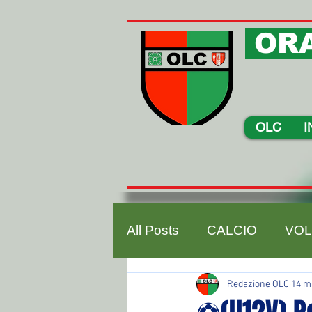
ORA
OLC
I
All Posts
CALCIO
VOL
Redazione OLC
14 m