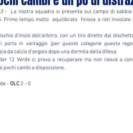
chi cambi e un pò di distra
23
 -  La nostra squadra si presenta sul campo di sabbia
ti. Primo tempo molto  equilibrato  finisce a reti inviolate
schio d'inizio dell'arbitro, con un tiro diretto dal dischet
i porta in vantaggio 
(per queste categorie questa regol
ia da calcio d'angolo dopo una dormita della difesa. 
der 12 Verde ci prova a recuperare ma non riesce a conc
i pochi cambi a disposizione. 
de - 
OLC
 2 - 0