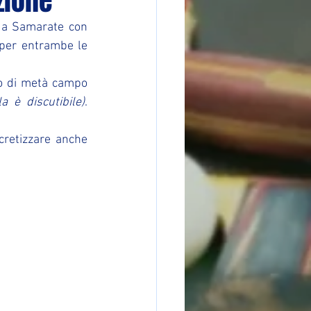
zione
 a Samarate con 
 per entrambe le 
to di metà campo  
a è discutibile)
. 
retizzare anche 