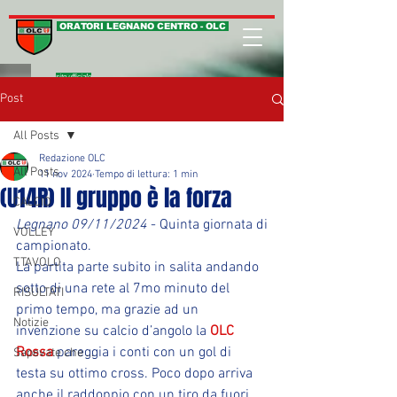
ORATORI LEGNANO CENTRO - OLC
sito ufficiale
Post
All Posts
Redazione OLC
All Posts
11 nov 2024
Tempo di lettura: 1 min
(U14R) Il gruppo è la forza
CALCIO
Legnano 09/11/2024
 - Quinta giornata di 
VOLLEY
campionato.
T.TAVOLO
La partita parte subito in salita andando 
sotto di una rete al 7mo minuto del 
RISULTATI
primo tempo, ma grazie ad un 
Notizie
invenzione su calcio d’angolo la 
OLC 
Rossa
 pareggia i conti con un gol di 
Sapevate che ...
testa su ottimo cross. Poco dopo arriva 
anche il raddoppio con un tiro da fuori 