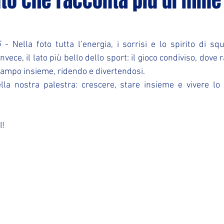
o che racconta più di mille
5
 - Nella foto tutta l’energia, i sorrisi e lo spirito di sq
invece, il lato più bello dello sport: il gioco condiviso, dove 
campo insieme, ridendo e divertendosi.
lla nostra palestra: crescere, stare insieme e vivere lo
I!