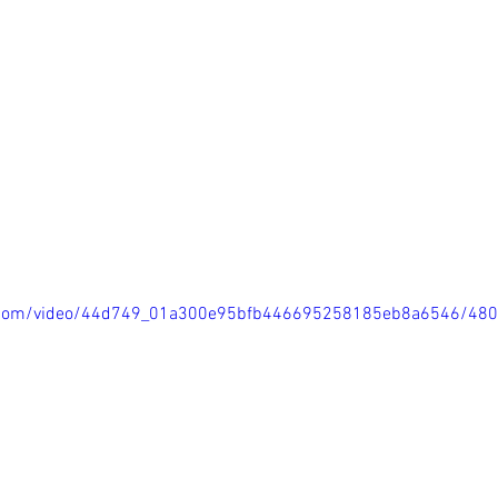
tic.com/video/44d749_01a300e95bfb446695258185eb8a6546/48