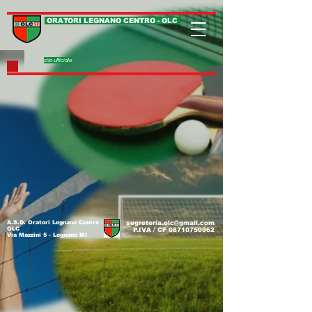
ORATORI LEGNANO CENTRO - OLC
sito ufficiale
A.S.D. Oratori Legnano Centro -
segreteria.olc@gmail.com
OLC
P.IVA / CF
08710750962
Via Mazzini 5 - Legnano MI