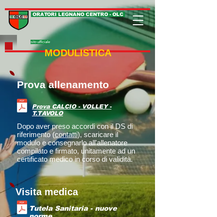
ORATORI LEGNANO CENTRO - OLC
sito ufficiale
MODULISTICA
Prova allenamento
Prova CALCIO - VOLLEY -
T.TAVOLO
Dopo aver preso accordi con il DS di
riferimento (
contatti
), scaricare il
modulo e consegnarlo all'allenatore
compilato e firmato, unitamente ad un
certificato medico in corso di validità.
Visita medica
Tutela Sanitaria - nuove
norme