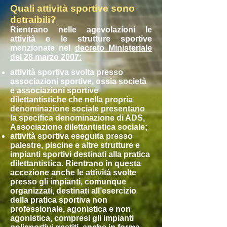
Quali attività sportive sono
detraibili?
Rientrano nelle agevolazioni le
attività e le strutture sportive
menzionate nel
decreto Ministeriale
del 28 marzo 2007
:
attività sportiva svolta presso
associazioni sportive, ossia società
e associazioni sportive
dilettantistiche che nella propria
denominazione sociale presentano
la specifica denominazione di ADS,
Associazione dilettantistica sociale;
attività sportiva eseguita presso
palestre, piscine e altre strutture e
impianti sportivi destinati alla pratica
dilettantistica. Rientrano in questa
accezione anche le attività svolte
presso gli impianti, comunque
organizzati, destinati all’esercizio
della pratica sportiva non
professionale, agonistica e non
agonistica, compresi gli impianti