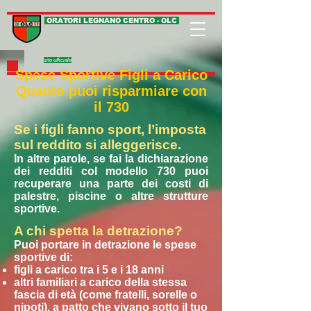
ORATORI LEGNANO CENTRO - OLC
sito ufficiale
Spese Sportive Figli a Carico
Quanto p
uoi risparmiare con
il 730
Se i figli fanno sport, l’imposta
sul reddito si alleggerisce.
In altre parole, se fai la dichiarazione
dei redditi col modello 730 puoi
recuperare una parte dei costi di
palestre, piscine o altre strutture
sportive.
A chi spetta la detrazione?
Puoi portare in detrazione le spese
sportive di:
figli a carico tra i 5 e i 18 anni
altri familiari a carico della stessa
fascia di età (come fratelli, sorelle o
nipoti), a patto che vivano sotto il tuo