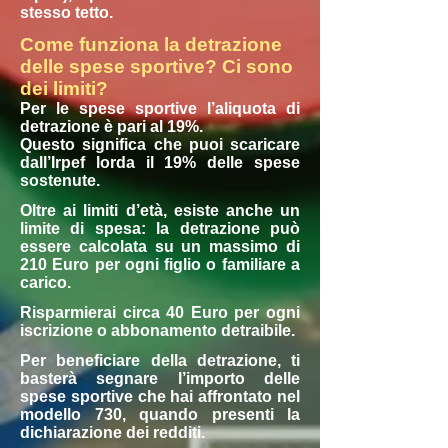
stesso tetto.
Come funziona la detrazione
delle spese sportive? Ci sono
dei limiti?
Per le spese sportive l’aliquota di
detrazione è pari al 19%.
Questo significa che puoi scaricare
dall’Irpef lorda il 19% delle spese
sostenute.
Oltre ai limiti d’età, esiste anche un
limite di spesa: la detrazione può
essere calcolata su un massimo di
210 Euro per ogni figlio o familiare a
carico.
Risparmierai circa 40 Euro per ogni
iscrizione o abbonamento detraibile.
Per beneficiare della detrazione, ti
basterà segnare l’importo delle
spese sportive che hai affrontato nel
modello 730, quando presenti la
dichiarazione dei redditi.