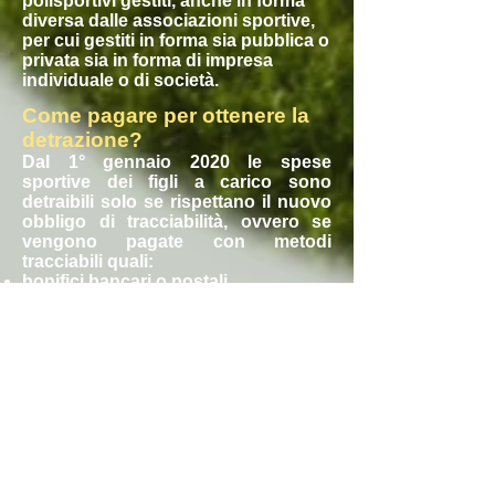
polisportivi gestiti, anche in forma
diversa dalle associazioni sportive,
per cui gestiti in forma sia pubblica o
privata sia in forma di impresa
individuale o di società.
Come pagare per ottenere la
detrazione?
Dal 1° gennaio 2020 le spese
sportive dei figli a carico sono
detraibili solo se rispettano il nuovo
obbligo di tracciabilità, ovvero se
vengono pagate con metodi
tracciabili quali:
bonifici bancari o postali
carte di credito, di debito e
prepagate
assegni bancari e circolari.
Se paghi in contanti, non potrai
detrarre la spesa.
Quali documenti devo
conservare?
Abbi cura di conservare bollettini,
fatture, ricevute o quietanze di