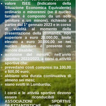
valore ISEE (Indicatore della
Situazione Economica Equivalente)
ordinario o minorenni (se il nucleo
familiare è composto da un solo
genitore e un minore), richiesto a
partire dal 1° gennaio 2023 e in corso
di validità al momento della
presentazione della domanda, non
superiore a euro 20.000,00, limite
elevato a euro 30.000,00 se nel
nucleo familiare è presente un
minore disabile;
iscrizione del minore, nell’anno
sportivo 2022/2023, a corsi o attività
sportive che:
prevedano costi compresi tra 100,00
e 600,00 euro;
abbiano una durata continuativa di
almeno sei mesi;
siano svolti in Lombardia;
I corsi e le attività sportive devono
essere riconducibili a
ASSOCIAZIONI SPORTIVE
DILETTANTISTICHE iscritte al