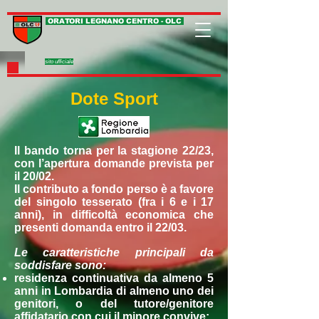
ORATORI LEGNANO CENTRO - OLC
sito ufficiale
Dote Sport
Il bando torna per la stagione 22/23,
con l’apertura domande prevista per
il 20/02.
Il contributo a fondo perso è a favore
del singolo tesserato (fra i 6 e i 17
anni), in difficoltà economica che
presenti domanda entro il 22/03.
Le caratteristiche principali da
soddisfare sono:
residenza continuativa da almeno 5
anni in Lombardia di almeno uno dei
genitori, o del tutore/genitore
affidatario con cui il minore convive;