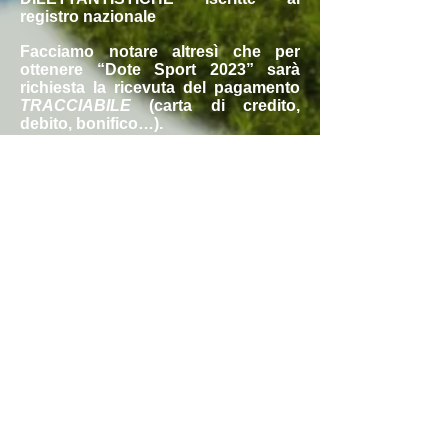
registro nazionale
Facciamo notare altresì che per
ottenere “Dote Sport 2023” sarà
richiesta la ricevuta del pagamento
TRACCIABILE
(carta di credito,
debito, bonifico…).
La dote può essere richiesta solo
per un’attività e una domanda per
famiglia
(due solo in caso di tre figli)
.
La domanda dev’essere presentata
esclusivamente sul
portale lombardo
apposito
.
Questo significa dotarsi, nel caso
non li si abbia già, di un sistema di
identità digitale SPID o CIE.
Per maggiori informazioni su “Dote
Sport 2023” e per i documenti
ufficiali rimandiamo alla pagina
dedicata sul portale Regione
Lombardia.
In caso di dubbi o domande sulla
presentazione del bando potete