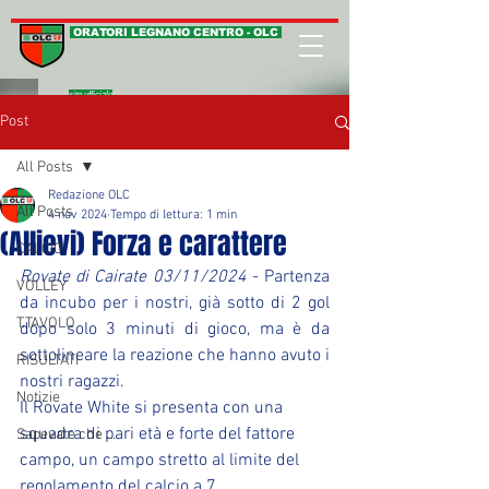
ORATORI LEGNANO CENTRO - OLC
sito ufficiale
Post
All Posts
Redazione OLC
All Posts
4 nov 2024
Tempo di lettura: 1 min
(Allievi) Forza e carattere
CALCIO
Rovate di Cairate 03/11/2024
 - Partenza 
VOLLEY
da incubo per i nostri, già sotto di 2 gol 
T.TAVOLO
dopo solo 3 minuti di gioco, ma è da 
sottolineare la reazione che hanno avuto i 
RISULTATI
nostri ragazzi.
Notizie
Il Rovate White si presenta con una 
squadra di pari età e forte del fattore 
Sapevate che ...
campo, un campo stretto al limite del 
regolamento del calcio a 7.