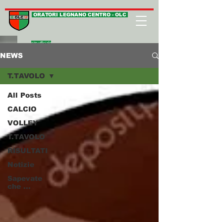
ORATORI LEGNANO CENTRO - OLC
sito ufficiale
NEWS
T.TAVOLO
All Posts
CALCIO
VOLLEY
T.TAVOLO
RISULTATI
Notizie
Sapevate
che ...