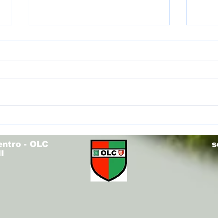
(U12R
(U14V) Torneo Olimpo - Fieri di voi!
entro - OLC
s
I