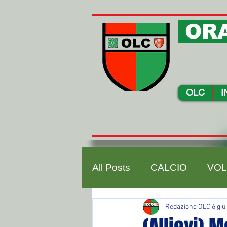
ORA
OLC
I
All Posts
CALCIO
VOL
Redazione OLC
6 giu