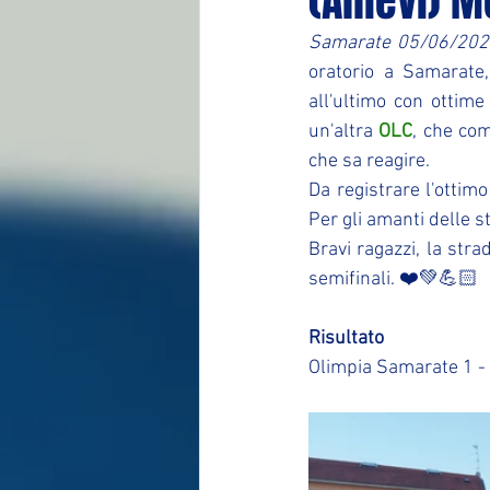
(Allievi) 
Samarate 05/06/202
oratorio a Samarate, 
all'ultimo con ottim
un'altra 
OLC
, che com
che sa reagire.
Da registrare l'ottim
Per gli amanti delle s
Bravi ragazzi, la stra
semifinali. ❤️💚💪🏻
Risultato
Olimpia Samarate 1 - 