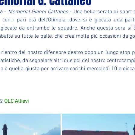
Memorial G. Cattaneo
6
 - 
Memorial Gianni Cattaneo
 - Una bella serata di sport e
con i pari età dell'Olimpia, dove si è giocata una partit
e giocate da entrambe le squadre. Anche questa sera si è
batte su tutte le palle, che crea molte più occasioni da gol
o rientro del nostro difensore destro dopo un lungo stop pe
tatistiche, da segnalare altri due gol del nostro centrocam
da è quella giusta per arrivare carichi mercoledì 10 e giocar
2 
OLC Allievi