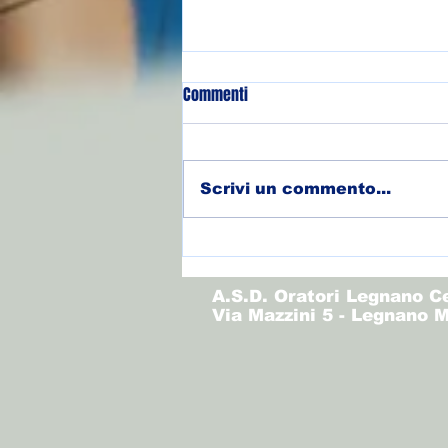
Commenti
Scrivi un commento...
(Allievi) Torneo Olimpo - Finale
3/4
A.S.D. Oratori Legnano C
Via Mazzini 5 - Legnano M