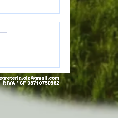
) Torneo Olimpo - Finale 3/4
egreteria.olc@gmail.com
P.IVA / CF 08710750962