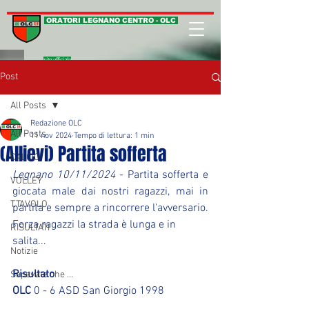
ORATORI LEGNANO CENTRO - OLC
sito ufficiale
Post
All Posts
Redazione OLC
All Posts
11 nov 2024
Tempo di lettura: 1 min
(Allievi) Partita sofferta
CALCIO
Legnano 10/11/2024
 - Partita sofferta e 
VOLLEY
giocata male dai nostri ragazzi, mai in 
T.TAVOLO
partita e sempre a rincorrere l'avversario.
Forza ragazzi la strada è lunga e in 
RISULTATI
salita...
Notizie
Risultato
Sapevate che ...
OLC
 0 - 6 ASD San Giorgio 1998