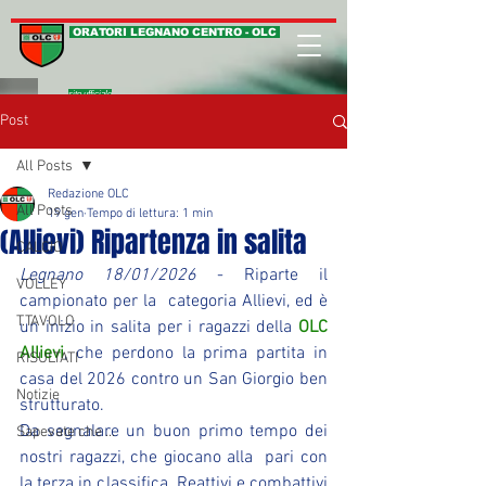
ORATORI LEGNANO CENTRO - OLC
sito ufficiale
Post
All Posts
Redazione OLC
All Posts
19 gen
Tempo di lettura: 1 min
(Allievi) Ripartenza in salita
CALCIO
Legnano 18/01/2026
 - Riparte il 
VOLLEY
campionato per la  categoria Allievi, ed è 
T.TAVOLO
un inizio in salita per i ragazzi della 
OLC 
Allievi
, che perdono la prima partita in 
RISULTATI
casa del 2026 contro un San Giorgio ben 
Notizie
strutturato.
Da segnalare un buon primo tempo dei 
Sapevate che ...
nostri ragazzi, che giocano alla  pari con 
la terza in classifica. Reattivi e combattivi 