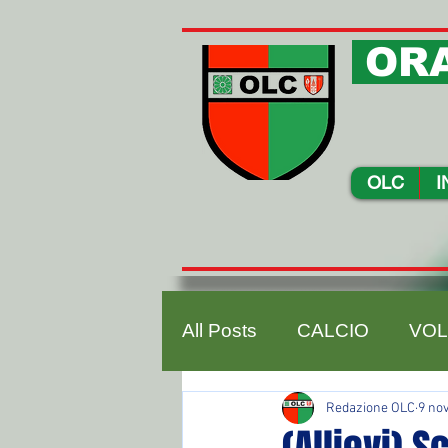
ORA
OLC
I
All Posts
CALCIO
VOL
Redazione OLC
9 no