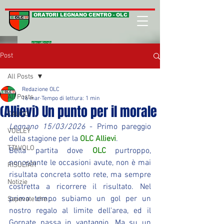
ORATORI LEGNANO CENTRO - OLC
sito ufficiale
Post
All Posts
Redazione OLC
All Posts
16 mar
Tempo di lettura: 1 min
(Allievi) Un punto per il morale
CALCIO
Legnano 15/03/2026
 - Primo pareggio 
VOLLEY
della stagione per la 
OLC Allievi
.
T.TAVOLO
Bella partita dove 
OLC
 purtroppo, 
nonostante le occasioni avute, non è mai 
RISULTATI
risultata concreta sotto rete, ma sempre 
Notizie
costretta a ricorrere il risultato. Nel 
primo tempo subiamo un gol per un 
Sapevate che ...
nostro regalo al limite dell'area, ed il 
Gornate passa in vantaggio. Ma su un 