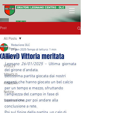
ORATORI LEGNANO CENTRO - OLC
sito ufficiale
Post
All Posts
Redazione OLC
All Posts
27 gen 2025
Tempo di lettura: 1 min
(Allievi) Vittoria meritata
CALCIO
Legnano 26/01/2025
 - Ultima giornata 
VOLLEY
del girone d'andata.
T.TAVOLO
Bellissima partita giocata dai nostri 
ragazzi, che hanno giocato un bel calcio 
RISULTATI
per un tempo e mezzo, sfruttando 
Notizie
l'ampiezza del campo in fase di 
costruzione per poi andare alla 
Sapevate che ...
conclusione a rete.
Poi sul finire della partita, un calo di 