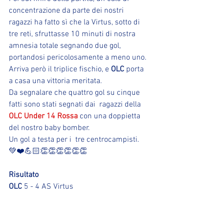
concentrazione da parte dei nostri 
ragazzi ha fatto sì che la Virtus, sotto di 
tre reti, sfruttasse 10 minuti di nostra 
amnesia totale segnando due gol, 
portandosi pericolosamente a meno uno.
Arriva però il triplice fischio, e 
OLC
 porta 
a casa una vittoria meritata.
Da segnalare che quattro gol su cinque 
fatti sono stati segnati dai  ragazzi della 
OLC Under 14 Rossa
 con una doppietta 
del nostro baby bomber.
Un gol a testa per i  tre centrocampisti.
💚❤️💪🏻👏👏👏👏👏👏
Risultato
OLC
 5 - 4 AS Virtus