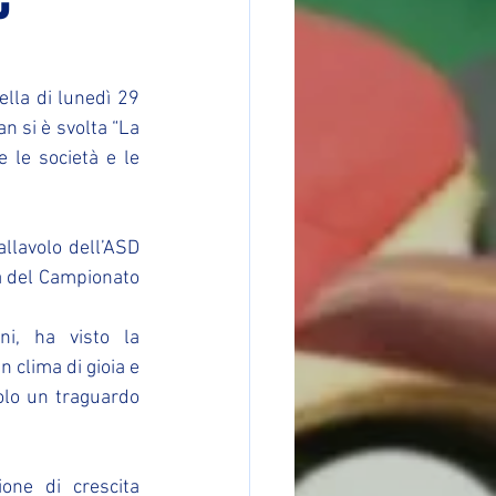
C
lla di lunedì 29 
 si è svolta “La 
 le società e le 
llavolo dell’ASD 
a del Campionato 
i, ha visto la 
n clima di gioia e 
olo un traguardo 
one di crescita 