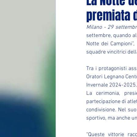
La Notte d
premiata d
Milano - 29 settemb
settembre, quando al T
Notte dei Campioni”, 
squadre vincitrici de
Tra i protagonisti as
Oratori Legnano Centr
Invernale 2024-2025.
La cerimonia, presi
partecipazione di atlet
condivisione. Nel suo
sportivo, ma anche u
“Queste vittorie ra