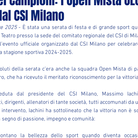
ei Campioni: l’Open Mista OL
al CSI Milano
re 2025
 - È stata una serata di festa e di grande sport que
eatro presso la sede del comitato regionale del CSI di Milan
l’evento ufficiale organizzato dal CSI Milano per celebrare
lla stagione sportiva 2024-2025.
soluti della serata c’era anche la squadra Open Mista di pa
o, che ha ricevuto il meritato riconoscimento per la vittori
eduta dal presidente del CSI Milano, Massimo Iachin
i, dirigenti, allenatori di tante società, tutti accomunati da u
 intervento, Iachini ha sottolineato che la vittoria non è s
n segno di passione, impegno e comunità:
ccontano la bellezza dello sport quando diventa occasi