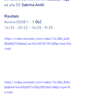
ed alla DS 
Sabrina Anilli
!
Risultato
Aurora OSGB 1 - 3 
OLC
14/25 - 25/22 - 16/25 - 9/25
https://video.wixstatic.com/video/12c38d_6a9c
80a804f748a8a41ac43c4557b170/480p/mp4/file
.mp4
https://video.wixstatic.com/video/12c38d_8454
bbd64d164249a007143562087d40/480p/mp4/fil
e.mp4