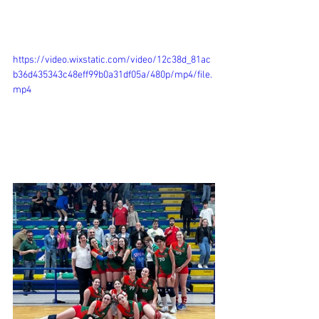
https://video.wixstatic.com/video/12c38d_81ac
b36d435343c48eff99b0a31df05a/480p/mp4/file.
mp4