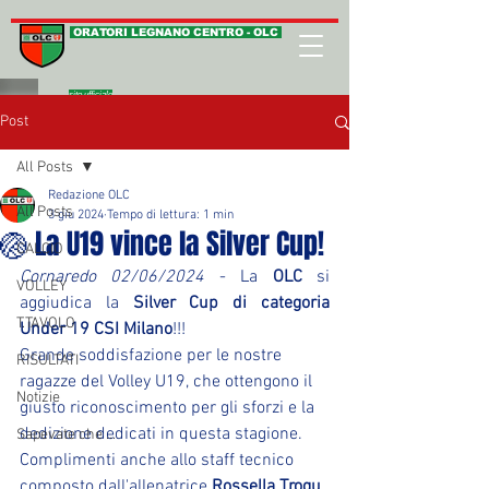
ORATORI LEGNANO CENTRO - OLC
sito ufficiale
Post
All Posts
Redazione OLC
All Posts
3 giu 2024
Tempo di lettura: 1 min
🏐 La U19 vince la Silver Cup!
CALCIO
Cornaredo 02/06/2024
 - La 
OLC 
si 
VOLLEY
aggiudica la 
Silver Cup di categoria 
T.TAVOLO
Under 19 CSI Milano
!!!
Grande soddisfazione per le nostre 
RISULTATI
ragazze del Volley U19, che ottengono il 
Notizie
giusto riconoscimento per gli sforzi e la 
dedizione dedicati in questa stagione.
Sapevate che ...
Complimenti anche allo staff tecnico 
composto dall'allenatrice 
Rossella Trogu