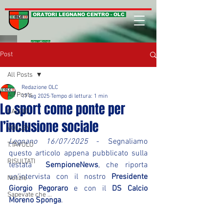
ORATORI LEGNANO CENTRO - OLC
sito ufficiale
Post
All Posts
Redazione OLC
All Posts
17 lug 2025
Tempo di lettura: 1 min
Lo sport come ponte per
CALCIO
l’inclusione sociale
VOLLEY
Legnano 16/07/2025
 - Segnaliamo 
T.TAVOLO
questo articolo appena pubblicato sulla 
RISULTATI
testata  
SempioneNews
, che riporta 
un'intervista con il nostro 
Presidente 
Notizie
Giorgio Pegoraro
 e con il 
DS Calcio 
Sapevate che ...
Moreno Sponga
.