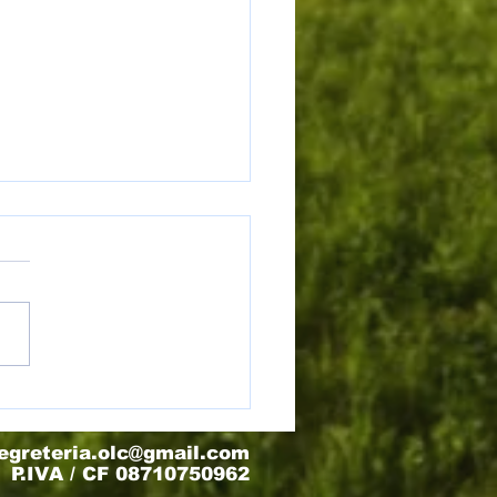
) Torneo Olimpo - Finale 3/4
egreteria.olc@gmail.com
P.IVA / CF 08710750962