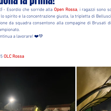
uona la prima!
5
 - Esordio che sorride alla 
Open Rossa
, i ragazzi sono s
 spirito e la concentrazione giusta, la tripletta di Bellusci, 
ione da squadra consentono alla compagine di Brusati di a
campionato.
ontinua a lavorare! ❤️💚
5 
OLC Rossa