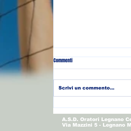
Commenti
Scrivi un commento...
(Allievi) Torneo Olimpo - Finale
3/4
A.S.D. Oratori Legnano C
Via Mazzini 5 - Legnano M