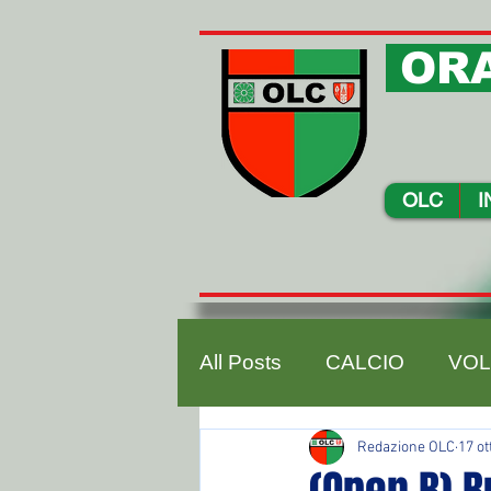
ORA
OLC
I
All Posts
CALCIO
VOL
Redazione OLC
17 ot