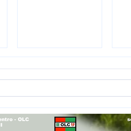
(U12R
(U14V) Torneo Olimpo - Fieri di voi!
entro - OLC
s
I