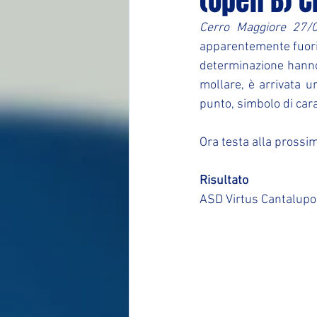
(Open B) C
Cerro Maggiore 27/
apparentemente fuori 
determinazione hanno 
mollare, è arrivata u
punto, simbolo di cara
Ora testa alla prossi
Risultato
ASD Virtus Cantalupo 