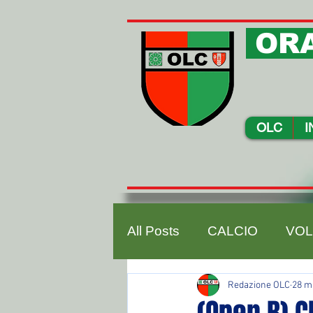
ORA
OLC
I
All Posts
CALCIO
VOL
Redazione OLC
28 m