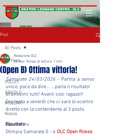
ORATORI LEGNANO CENTRO - OLC
sito ufficiale
Post
All Posts
Redazione OLC
All Posts
25 mar
Tempo di lettura: 1 min
(Open B) Ottima vittoria!
CALCIO
Samarate 24/03/2026
 - Partita a senso 
VOLLEY
unico, poco da dire... ...parla il risultato!
T.TAVOLO
Bravissimi tutti! Avanti così ragazzi!!
Ora testa a venerdì che ci sarà lo scontro 
RISULTATI
diretto con la contendente al 3 posto.
Notizie
Risultato
Sapevate che ...
Olimpia Samarate 0 - 6 
OLC Open Rossa