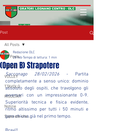
ORATORI LEGNANO CENTRO - OLC
sito ufficiale
Post
All Posts
Redazione OLC
All Posts
28 feb
Tempo di lettura: 1 min
(Open B) Strapotere
CALCIO
Sacconago 28/02/2026
 - Partita 
VOLLEY
completamente a senso unico: dominio 
T.TAVOLO
assoluto degli ospiti, che travolgono gli 
avversari con un impressionante 0-9. 
RISULTATI
Superiorità tecnica e fisica evidente, 
Notizie
ritmo altissimo per tutti i 50 minuti e 
gara chiusa già nel primo tempo.
Sapevate che ...
Bravi!!