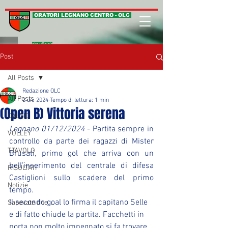
ORATORI LEGNANO CENTRO - OLC
sito ufficiale
Post
All Posts
Redazione OLC
All Posts
2 dic 2024
Tempo di lettura: 1 min
(Open B) Vittoria serena
CALCIO
Legnano 01/12/2024
 - Partita sempre in 
VOLLEY
controllo da parte dei ragazzi di Mister 
T.TAVOLO
Brusati, primo gol che arriva con un 
bell’inserimento del centrale di difesa 
RISULTATI
Castiglioni sullo scadere del primo 
Notizie
tempo.
Il secondo goal lo firma il capitano Selle 
Sapevate che ...
e di fatto chiude la partita. Facchetti in 
porta non molto impegnato si fa trovare 