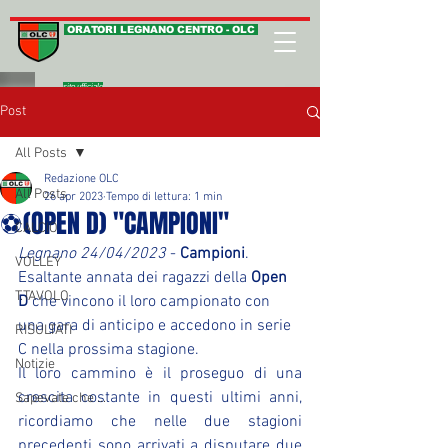
ORATORI LEGNANO CENTRO - OLC
sito ufficiale
Post
All Posts
Redazione OLC
All Posts
26 apr 2023
Tempo di lettura: 1 min
⚽(OPEN D) "CAMPIONI"
CALCIO
Legnano 24/04/2023
 - 
Campioni
. 
VOLLEY
Esaltante annata dei ragazzi della 
Open 
T.TAVOLO
D
 che vincono il loro campionato con 
una gara di anticipo e accedono in serie 
RISULTATI
C nella prossima stagione.
Notizie
Il loro cammino è il proseguo di una 
crescita costante in questi ultimi anni, 
Sapevate che ...
ricordiamo che nelle due stagioni 
precedenti sono arrivati a disputare due 