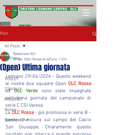
ORATORI LEGNANO CENTRO - OLC
sito ufficiale
Post
All Posts
Redazione OLC
All Posts
29 apr 2024
Tempo di lettura: 1 min
(Open) Ultima giornata
CALCIO
Legnano 29/04/2024
 - Questo weekend 
VOLLEY
le nostre due squadre Open 
OLC Rossa
T.TAVOLO
ed 
OLC Verde
 sono state impegnate 
nell'ultima giornata del campionato di 
RISULTATI
serie C CSI Varese.
Notizie
La 
OLC Rossa
 - già promossa in serie B - 
perde di misura sul campo del Calcio 
Sapevate che ...
San Giuseppe. Chiaramente questo 
risultato non intacca il grande percorso 