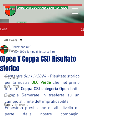
ORATORI LEGNANO CENTRO - OLC
sito ufficiale
Post
All Posts
Redazione OLC
All Posts
7 nov 2024
Tempo di lettura: 1 min
(Open V Coppa CSI) Risultato
CALCIO
storico
VOLLEY
Samarate 06/11/2024
 - Risultato storico 
T.TAVOLO
per la nostra 
OLC Verde
 che nel primo 
RISULTATI
turno di 
Coppa CSI categoria Open
 batte  
Olimpia Samarate in trasferta su un 
Notizie
campio al limite dell'impraticabilità.
Sapevate che ...
Ennesima prestazione di alto livello da 
parte dalle nostre compagini 