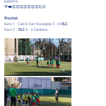
palestra.
💚❤️👏👏👏👏👏👏👏💪🏻
Risultati
Gara 1 - Calcio San Giuseppe 3 - 0 
OLC
Gara 2 - 
OLC
 0 - 6 Cardano