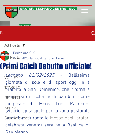
ORATORI LEGNANO CENTRO - OLC
sito ufficiale
Post
All Posts
Redazione OLC
All Posts
3 feb 2025
Tempo di lettura: 1 min
(Primi Calci) Debutto ufficiale!
CALCIO
Legnano 02/02/2025
 - Bellissima 
VOLLEY
giornata di sole e di sport oggi in a 
T.TAVOLO
oratorio a San Domenico, che ritorna a 
riempirsi di  colori e di bambini, come 
RISULTATI
auspicato da Mons. Luca Raimondi 
Notizie
(Vicario episcopale per la zona pastorale 
IV di Rho) durante la 
Messa degli oratori
Sapevate che ...
celebrata venerdì sera nella Basilica di 
San Magno.