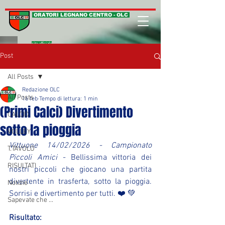
ORATORI LEGNANO CENTRO - OLC
sito ufficiale
Post
All Posts
Redazione OLC
All Posts
16 feb
Tempo di lettura: 1 min
(Primi Calci) Divertimento
CALCIO
sotto la pioggia
VOLLEY
Vittuone 14/02/2026 - Campionato 
T.TAVOLO
Piccoli Amici - 
Bellissima vittoria dei 
RISULTATI
nostri piccoli che giocano una partita 
divertente in trasferta, sotto la pioggia. 
Notizie
Sorrisi e divertimento per tutti. ❤️ 💚
Sapevate che ...
Risultato: