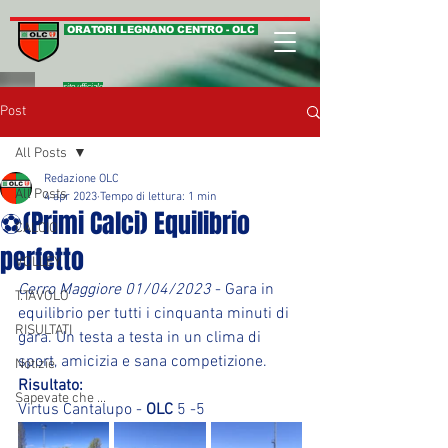
ORATORI LEGNANO CENTRO - OLC
sito ufficiale
Post
All Posts
Redazione OLC
All Posts
4 apr 2023
Tempo di lettura: 1 min
⚽(Primi Calci) Equilibrio
CALCIO
perfetto
VOLLEY
Cerro Maggiore 01/04/2023
 - Gara in 
T.TAVOLO
equilibrio per tutti i cinquanta minuti di 
RISULTATI
gara. Un testa a testa in un clima di 
sport, amicizia e sana competizione.
Notizie
Risultato:
Sapevate che ...
Virtus Cantalupo - 
OLC
 5 -5