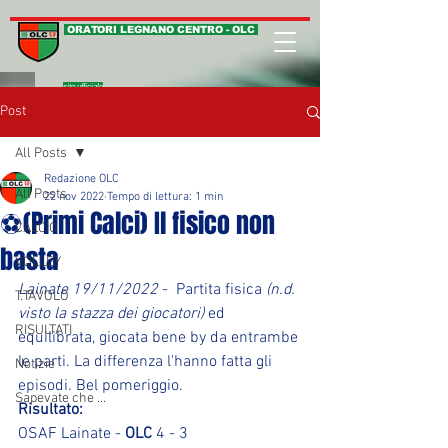
ORATORI LEGNANO CENTRO - OLC
sito ufficiale
Post
All Posts
Redazione OLC
All Posts
22 nov 2022
Tempo di lettura: 1 min
⚽(Primi Calci) Il fisico non
CALCIO
basta
VOLLEY
Lainate 19/11/2022
 -  Partita fisica 
(n.d. 
T.TAVOLO
visto la stazza dei giocatori)
 ed 
RISULTATI
equilibrata, giocata bene by da entrambe 
le parti. La differenza l'hanno fatta gli 
Notizie
episodi. Bel pomeriggio.
Sapevate che ...
Risultato:
OSAF Lainate - 
OLC 
4 - 3