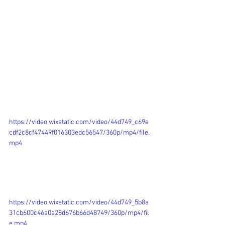
https://video.wixstatic.com/video/44d749_c69e
cdf2c8cf47449f016303edc56547/360p/mp4/file.
mp4
https://video.wixstatic.com/video/44d749_5b8a
31cb600c46a0a28d676b66d48749/360p/mp4/fil
e.mp4