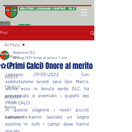
ORATORI LEGNANO CENTRO - OLC
sito ufficiale
Post
All Posts
Redazione OLC
All Posts
30 mag 2023
Tempo di lettura: 1 min
⚽(Primi Calci) Onore al merito
CALCIO
Legnano 29/05/2023
 - Con 
VOLLEY
soddisfazione lunedì sera Don Marco, 
T.TAVOLO
anche esso in tenuta verde OLC, ha 
presenziato e premiato i pupetti dei 
RISULTATI
PRIMI CALCI.
Notizie
In questa stagione i nostri piccoli 
campioni hanno lasciato un segno 
Sapevate che ...
positivo in tutti i campi dove hanno 
giocato. 