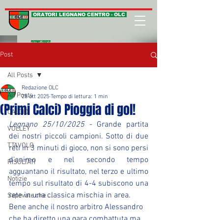
ORATORI LEGNANO CENTRO - OLC
sito ufficiale
Post
All Posts
Redazione OLC
All Posts
28 ott 2025
Tempo di lettura: 1 min
(Primi Calci) Pioggia di gol!
CALCIO
Legnano 25/10/2025
 - Grande partita 
VOLLEY
dei nostri piccoli campioni. Sotto di due 
T.TAVOLO
reti in 3 minuti di gioco, non si sono persi 
d'animo e nel secondo tempo 
RISULTATI
agguantano il risultato, nel terzo e ultimo 
Notizie
tempo sul risultato di 4-4 subiscono una 
rete in una classica mischia in area.
Sapevate che ...
Bene anche il nostro arbitro Alessandro 
che ha diretto una gara combattuta ma 