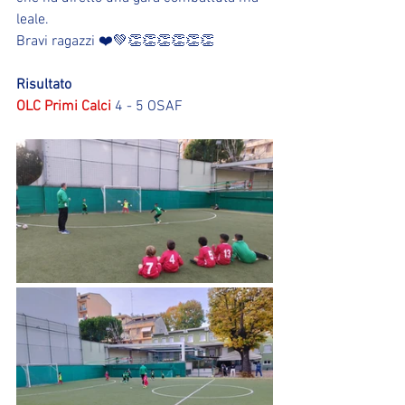
leale.
Bravi ragazzi ❤️💚👏👏👏👏👏👏
Risultato
OLC Primi Calci
 4 - 5 OSAF