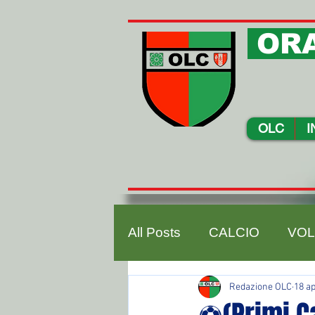
ORA
OLC
I
All Posts
CALCIO
VOL
Redazione OLC
18 a