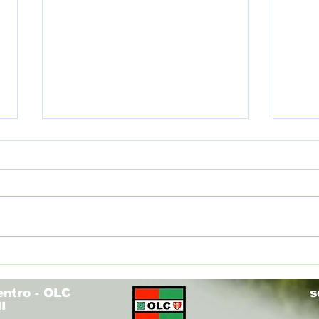
(U12R
(U14V) Torneo Olimpo - Fieri di voi!
entro - OLC
s
I