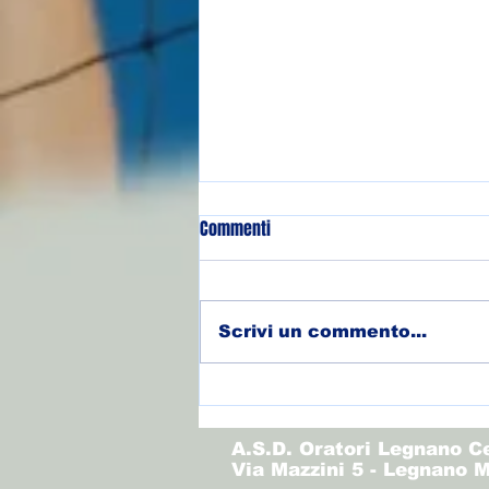
Commenti
Scrivi un commento...
(Allievi) Torneo Olimpo - Finale
3/4
A.S.D. Oratori Legnano C
Via Mazzini 5 - Legnano M