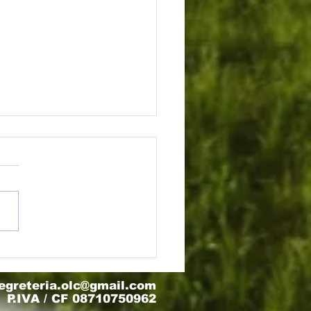
) Torneo Olimpo - Finale 3/4
egreteria.olc@gmail.com
P.IVA / CF 08710750962