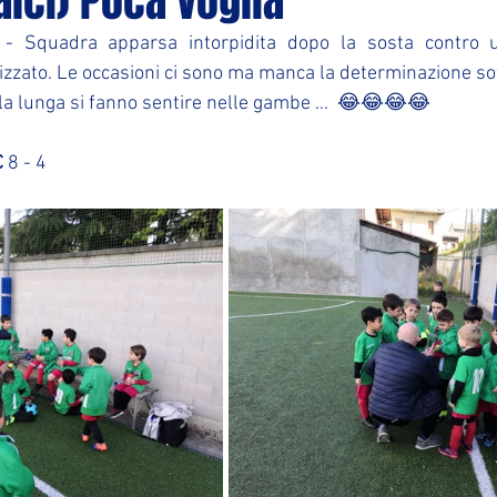
lci) Poca voglia
 - Squadra apparsa intorpidita dopo la sosta contro u
zzato. Le occasioni ci sono ma manca la determinazione sot
alla lunga si fanno sentire nelle gambe ...  😂😂😂😂
C
 8 - 4