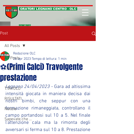
ORATORI LEGNANO CENTRO - OLC
sito ufficiale
Post
All Posts
Redazione OLC
All Posts
26 apr 2023
Tempo di lettura: 1 min
⚽(Primi Calci) Travolgente
CALCIO
prestazione
VOLLEY
Legnano 24/04/2023
 - Gara ad altissima 
T.TAVOLO
intensità giocata in maniera decisa dai 
RISULTATI
nostri bimbi, che seppur con una 
formazione rimaneggiata, controllano il 
Notizie
campo portandosi sul 10 a 5. Nel finale 
Sapevate che ...
l'attenzione cala ma la rimonta degli 
avversari si ferma sul 10 a 8. Prestazione 