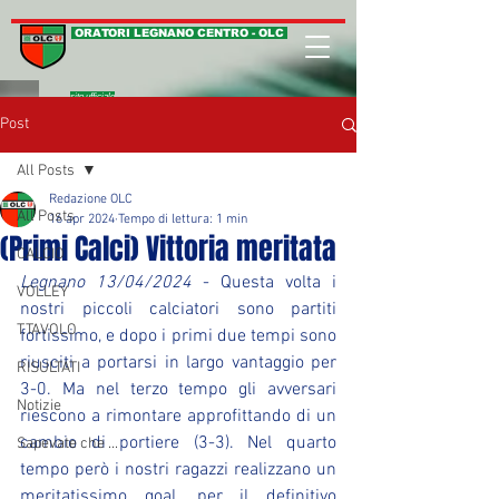
ORATORI LEGNANO CENTRO - OLC
sito ufficiale
Post
All Posts
Redazione OLC
All Posts
16 apr 2024
Tempo di lettura: 1 min
(Primi Calci) Vittoria meritata
CALCIO
Legnano 13/04/2024
 - Questa volta i 
VOLLEY
nostri piccoli calciatori sono partiti 
T.TAVOLO
fortissimo, e dopo i primi due tempi sono 
riusciti a portarsi in largo vantaggio per 
RISULTATI
3-0. Ma nel terzo tempo gli avversari 
Notizie
riescono a rimontare approfittando di un 
cambio di portiere (3-3). Nel quarto 
Sapevate che ...
tempo però i nostri ragazzi realizzano un 
meritatissimo goal, per il definitivo 