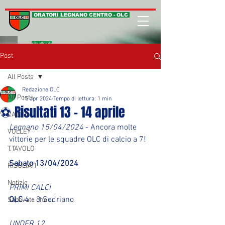
ORATORI LEGNANO CENTRO - OLC
sito ufficiale
Post
All Posts
Redazione OLC
All Posts
15 apr 2024
Tempo di lettura: 1 min
⚽ Risultati 13 - 14 aprile
CALCIO
Legnano 15/04/2024
 - Ancora molte 
VOLLEY
vittorie per le squadre OLC di calcio a 7! 
T.TAVOLO
Sabato 13/04/2024
RISULTATI
Notizie
PRIMI CALCI
OLC
 4 - 3 Sedriano
Sapevate che ...
UNDER 12