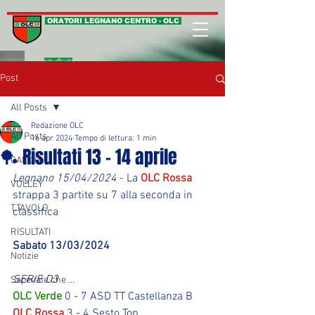
ORATORI LEGNANO CENTRO - OLC
sito ufficiale
Post
All Posts
Redazione OLC
All Posts
16 apr 2024
Tempo di lettura: 1 min
🏓 Risultati 13 - 14 aprile
CALCIO
Legnano 15/04/2024
 - La 
OLC Rossa
VOLLEY
strappa 3 partite su 7 alla seconda in 
T.TAVOLO
classifica
RISULTATI
Sabato 13/03/2024
Notizie
SERIE D3
Sapevate che ...
OLC Verde
 0 - 7 ASD TT Castellanza B
OLC Rossa
 3 - 4 Sesto Top