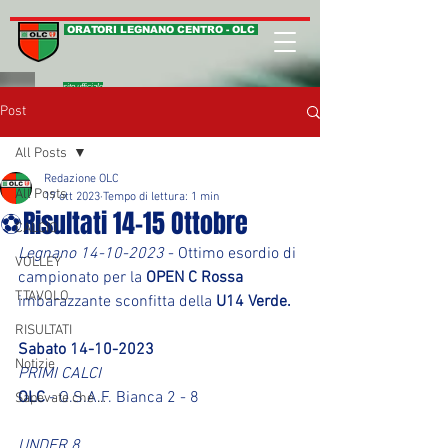
ORATORI LEGNANO CENTRO - OLC
sito ufficiale
Post
All Posts
Redazione OLC
All Posts
17 ott 2023
Tempo di lettura: 1 min
⚽Risultati 14-15 Ottobre
CALCIO
Legnano 14-10-2023
 - Ottimo esordio di 
VOLLEY
campionato per la 
OPEN C Rossa 
T.TAVOLO
imbarazzante sconfitta della 
U14 Verde.
RISULTATI
Sabato 14-10-2023
Notizie
PRIMI CALCI
OLC 
- O.S.A.F. Bianca 2 - 8
Sapevate che ...
UNDER 8