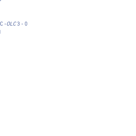
C -
OLC
 3 - 0
1