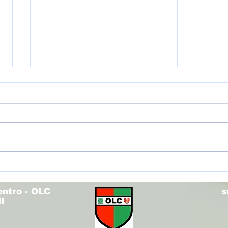
🏐 Ri
⚽ Risultati 16 - 17 maggio
entro - OLC
s
I