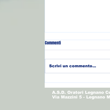
Commenti
Scrivi un commento...
🏐 Risultati 16 - 17 maggio
A.S.D. Oratori Legnano C
Via Mazzini 5 - Legnano M