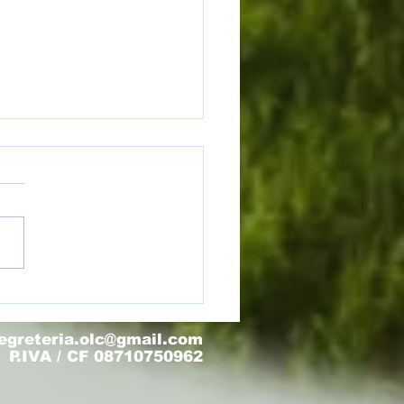
sultati 9 - 10 maggio
egreteria.olc@gmail.com
P.IVA / CF 08710750962