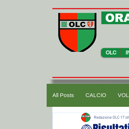
ORA
OLC
I
All Posts
CALCIO
VOL
Redazione OLC
17 ot