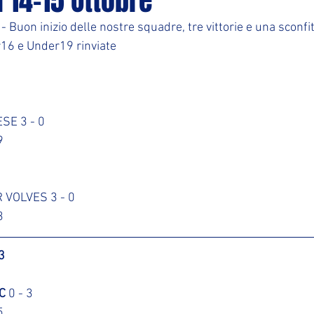
i 14-15 Ottobre
 - Buon inizio delle nostre squadre, tre vittorie e una sconfit
r16 e Under19 rinviate
SE 3 - 0
9
 VOLVES 3 - 0
3
3
C
 0 - 3
5