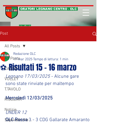
ORATORI LEGNANO CENTRO - OLC
sito ufficiale
Post
All Posts
Redazione OLC
All Posts
17 mar 2025
Tempo di lettura: 1 min
⚽ Risultati 15 - 16 marzo
CALCIO
Legnano 17/03/2025
 - Alcune gare 
VOLLEY
sono state rinviate per maltempo
T.TAVOLO
Mercoledì 12/03/2025
RISULTATI
Notizie
UNDER 12
OLC Rossa
 3 - 3 CDG Gallarate Amaranto
Sapevate che ...