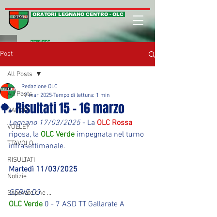
ORATORI LEGNANO CENTRO - OLC
sito ufficiale
Post
All Posts
Redazione OLC
All Posts
17 mar 2025
Tempo di lettura: 1 min
🏓 Risultati 15 - 16 marzo
CALCIO
Legnano 17/03/2025
 - La 
OLC Rossa
VOLLEY
riposa, la 
OLC Verde
 impegnata nel turno 
T.TAVOLO
infrasettimanale.
RISULTATI
Martedì 11/03/2025
Notizie
SERIE D3
Sapevate che ...
OLC Verde
 0 - 7 ASD TT Gallarate A