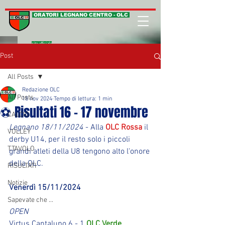
ORATORI LEGNANO CENTRO - OLC
sito ufficiale
Post
All Posts
Redazione OLC
All Posts
18 nov 2024
Tempo di lettura: 1 min
⚽ Risultati 16 - 17 novembre
CALCIO
Legnano 18/11/2024
 - Alla 
OLC Rossa
 il 
VOLLEY
derby U14, per il resto solo i piccoli 
T.TAVOLO
grandi atleti della U8 tengono alto l'onore 
della OLC.
RISULTATI
Notizie
Venerdì 15/11/2024
Sapevate che ...
OPEN
Virtus Cantalupo 6 - 1 
OLC Verde