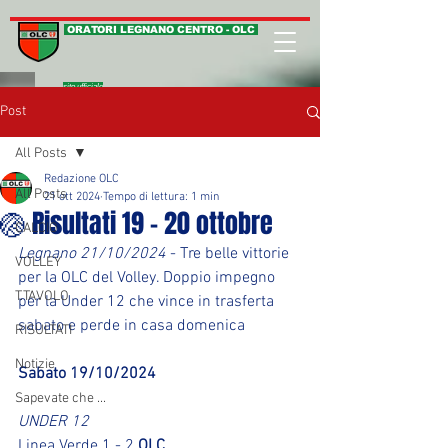
ORATORI LEGNANO CENTRO - OLC
sito ufficiale
Post
All Posts
Redazione OLC
All Posts
21 ott 2024
Tempo di lettura: 1 min
🏐 Risultati 19 - 20 ottobre
CALCIO
Legnano 21/10/2024
 - Tre belle vittorie 
VOLLEY
per la OLC del Volley. Doppio impegno 
T.TAVOLO
per la Under 12 che vince in trasferta 
sabato e perde in casa domenica
RISULTATI
Notizie
Sabato 19/10/2024
Sapevate che ...
UNDER 12
Linea Verde 1 - 2 
OLC