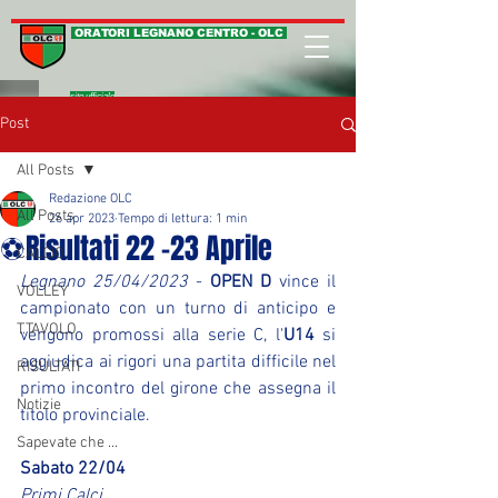
ORATORI LEGNANO CENTRO - OLC
sito ufficiale
Post
All Posts
Redazione OLC
All Posts
26 apr 2023
Tempo di lettura: 1 min
⚽Risultati 22 -23 Aprile
CALCIO
Legnano 25/04/2023
 - 
OPEN D
 vince il 
VOLLEY
campionato con un turno di anticipo e 
T.TAVOLO
vengono promossi alla serie C, l'
U14
 si 
aggiudica ai rigori una partita difficile nel 
RISULTATI
primo incontro del girone che assegna il 
Notizie
titolo provinciale.
Sapevate che ...
Sabato 22/04
Primi Calci