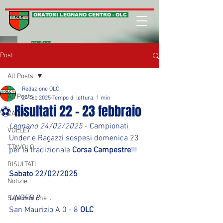
ORATORI LEGNANO CENTRO - OLC
sito ufficiale
Post
All Posts
Redazione OLC
All Posts
24 feb 2025
Tempo di lettura: 1 min
⚽ Risultati 22 - 23 febbraio
CALCIO
Legnano 24/02/2025
 - Campionati 
VOLLEY
Under e Ragazzi sospesi domenica 23 
T.TAVOLO
per la tradizionale 
Corsa Campestre
!!!
RISULTATI
Sabato 22/02/2025
Notizie
UNDER 8
Sapevate che ...
San Maurizio A 0 - 8 
OLC