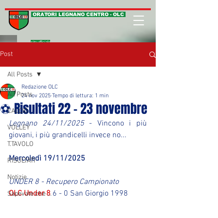
ORATORI LEGNANO CENTRO - OLC
sito ufficiale
Post
All Posts
Redazione OLC
All Posts
24 nov 2025
Tempo di lettura: 1 min
⚽ Risultati 22 - 23 novembre
CALCIO
Legnano 24/11/2025
 - Vincono i più 
VOLLEY
giovani, i più grandicelli invece no...
T.TAVOLO
Mercoledì 19/11/2025
RISULTATI
Notizie
UNDER 8 - Recupero Campionato
OLC Under 8
 6 - 0 San Giorgio 1998
Sapevate che ...