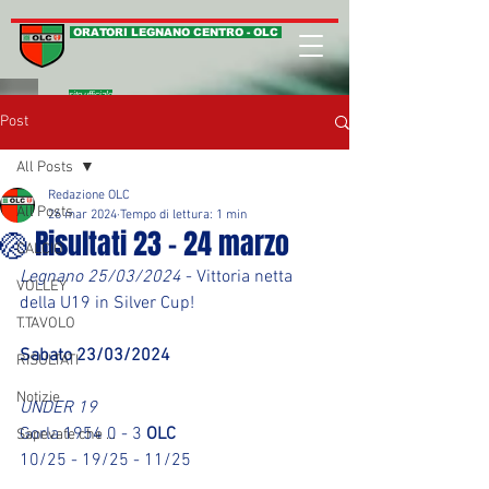
ORATORI LEGNANO CENTRO - OLC
sito ufficiale
Post
All Posts
Redazione OLC
All Posts
26 mar 2024
Tempo di lettura: 1 min
🏐 Risultati 23 - 24 marzo
CALCIO
Legnano 25/03/2024
 - Vittoria netta 
VOLLEY
della U19 in Silver Cup!
T.TAVOLO
Sabato 23/03/2024
RISULTATI
Notizie
UNDER 19
Gorla 1954 0 - 3 
OLC
Sapevate che ...
10/25 - 19/25 - 11/25