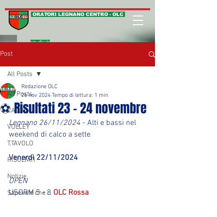
ORATORI LEGNANO CENTRO - OLC
sito ufficiale
Post
All Posts
Redazione OLC
All Posts
26 nov 2024
Tempo di lettura: 1 min
⚽ Risultati 23 - 24 novembre
CALCIO
Legnano 26/11/2024
 - Alti e bassi nel 
VOLLEY
weekend di calco a sette
T.TAVOLO
Venerdì 22/11/2024
RISULTATI
Notizie
OPEN
USORM 5 - 8 
OLC Rossa
Sapevate che ...